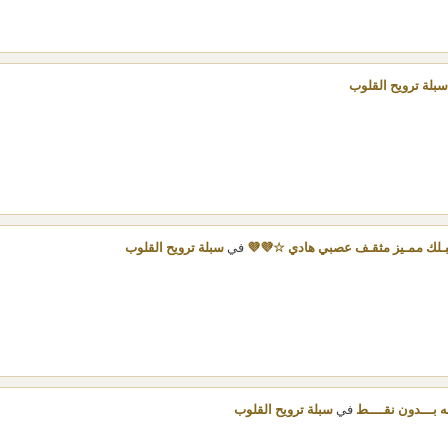
سبلة ترويح القلوب
قبـلك ممـيز مثقـف عصبي هادي ☆💜💜
في
سبلة ترويح القلوب
ه بـــدون نقــــط
في
سبلة ترويح القلوب