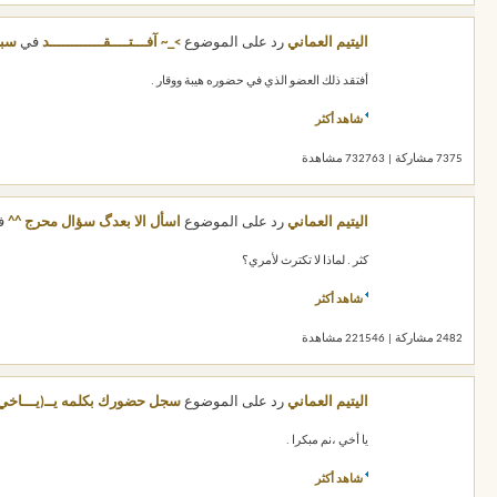
اليتيم العماني
رد على الموضوع
>_~ آفـــتــــقــــــــــــد
في
سبل
أفتقد ذلك العضو الذي في حضوره هيبة ووقار .
شاهد أكثر
7375 مشاركة | 732763 مشاهدة
اليتيم العماني
رد على الموضوع
اسأل الا بعدگ سؤال محرج ^^
ف
كثر . لماذا لا تكترث لأمري؟
شاهد أكثر
2482 مشاركة | 221546 مشاهدة
اليتيم العماني
رد على الموضوع
سجل حضورك بكلمه يــ(يـــاخي
يا أخي ،نم مبكرا .
شاهد أكثر