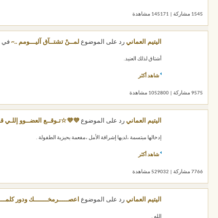
1545 مشاركة | 145171 مشاهدة
اليتيم العماني
رد على الموضوع
لمــنْ تشتــآق آليـــومم ..~
في
أشتاق لذلك العنيد.
شاهد أكثر
9575 مشاركة | 1052800 مشاهدة
اليتيم العماني
رد على الموضوع
💜💜☆تـوقــع العضــوو إللـي 
إدخالها مبتسمة ،لديها إشراقة الأمل ،مفعمة بحيزية الطفولة .
شاهد أكثر
7766 مشاركة | 529032 مشاهدة
اليتيم العماني
رد على الموضوع
اعصـــــرمخـــــــك ودور كلمـــ
الله .