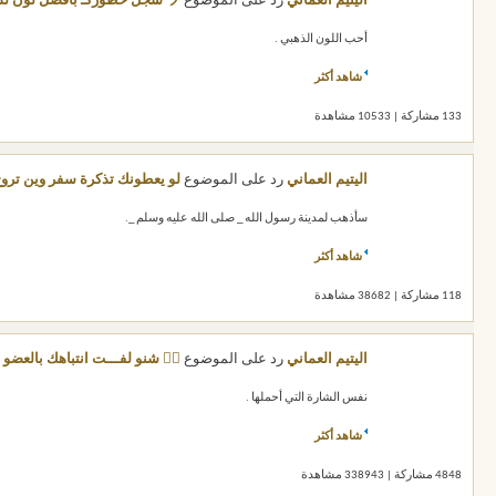
اليتيم العماني
رد على الموضوع
ツ سجل حظوركـ بأفضل لون لديك..}؟؟؟
أحب اللون الذهبي .
شاهد أكثر
133 مشاركة | 10533 مشاهدة
اليتيم العماني
رد على الموضوع
لو يعطونك تذكرة سفر وين ترو
سأذهب لمدينة رسول الله _ صلى الله عليه وسلم _.
شاهد أكثر
118 مشاركة | 38682 مشاهدة
اليتيم العماني
رد على الموضوع
✌🏻 شنو لفـــت انتباهك بالعضو ا
نفس الشارة التي أحملها .
شاهد أكثر
4848 مشاركة | 338943 مشاهدة