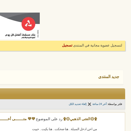
لتسجيل عضوية مجانية في المنتدى
تسجيل
جديد المنتدى
فلتر بواسطة:
آخر 24 ساعة
إلغاء تحديد الكل
۩۞الفتى الذهبي۞۩
رد على الموضوع
💜💜 متـــــــى أخــــــ
من احن ادخل السبلة.. هنا ضحكت.. هنا بكيت.. حبيت