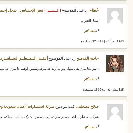
حُطام
رد على الموضوع
[ مُــمــيز ]
نبض الإحساس .. سجل إحسا
مساء الخير ...
شاهد أكثر
5843 مشاركة | 774622 مشاهدة
حافيه القدمين
رد على الموضوع
أنـثــى الــمــطــر الســاهــريــ
احس بخاطري شي بقوله بس ما اريد حد يعرفه وبنفس الوقت خاطري حد يسم
شاهد أكثر
825 مشاركة | 151661 مشاهدة
صالج مصطفى
كتب موضوع
شركة استشارات أعمال سعودية وخ
شركة استشارات أعمال سعودية وخطوات تأسيس الشركات داخل المملكة اختيا
شاهد أكثر