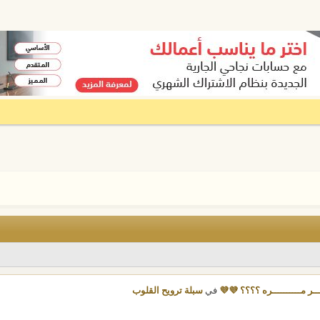
ـــر مــــــــــره ؟؟؟؟ 💜💜
في
سبلة ترويح القلوب