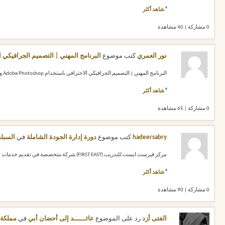
شاهد أكثر
0 مشاركة | 40 مشاهدة
نور العمري
كتب موضوع
البرنامج المهني | التصميم الجرافيكي الاحترافي باستخدام shop
البرنامج المهني | التصميم الجرافيكي الاحترافي باستخدام Adobe Photoshop وAdobe Illustrator يقدم مركز فيرست إيست للتدريب برنامجًا تدريبيًا...
شاهد أكثر
0 مشاركة | 65 مشاهدة
hadeersabry
كتب موضوع
دورة إدارة الجودة الشاملة
في
السبلة
مركز فيرست ايست للتدريب (FIRST EAST) شركة متخصصة في تقديم خدمات تدريبية متميزة بكفاءة واحترافية عالية لجميع الهيئات والجهات الحكومية والخاصة...
شاهد أكثر
0 مشاركة | 90 مشاهدة
الفتى أزد
رد على الموضوع
عائــــــد إلى أحضان أبي
في
مملكة 