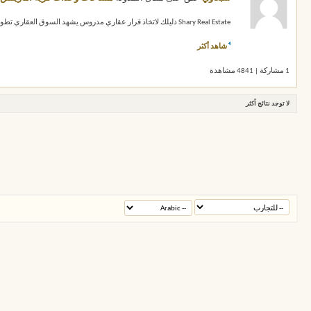
Shary Real Estate دليلك لاتخاذ قرار عقاري مدروس يشهد السوق العقاري تطوراً مستمراً مع ظهور مشروعات جديدة واختلاف الأسعار والمساحات وأنظمة السداد...
شاهد أكثر
1 مشاركة | 4841 مشاهدة
لا توجد نتائج أكثر