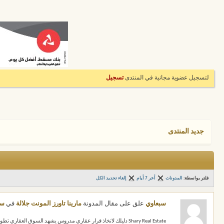
لتسجيل عضوية مجانية في المنتدى
تسجيل
جديد المنتدى
فلتر بواسطة:
المدونات
أخر 7 أيام
إلغاء تحديد الكل
سبعاوي
علق على مقال المدونة
مارينا تاورز المونت جلالة
في
سب
Shary Real Estate دليلك لاتخاذ قرار عقاري مدروس يشهد السوق العقاري تطوراً مستمراً مع ظهور مشروعات جديدة واختلاف الأسعار والمساحات وأنظمة السداد...