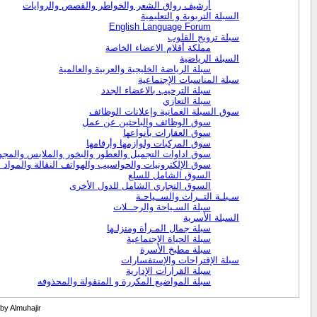
أرشيف رواق الشعر والخواطر والقصص والروايات
السبلة التربوية و التعليمية
English Language Forum
سبلة ترويح القلوب
مملكة أقلام الاعضاء الخاصة
السبلة الرياضية
سبلة الرياضة الخليجية والعربية والعالمية
سبلة المناسبات الإجتماعية
سبلة الترحيب بالاعضاء الجدد
سبلة التعازي
سوق السبلة العمانية وإعلانات الوظائف
سوق الوظائف والباحثين عن عمل
سوق العقارات بأنواعها
سوق المركبات ولوازمها وأرقامها
سوق اداوات التجميل والعطور والبخور والملابس والمج
سوق الإلكترونيات والحواسيب والهواتف النقالة والمواد ا
السوق الشامل للسلع
السوق التجاري الشامل للدول الأخرى
سـبلـة التــراث والســياحـة
سبلة السـياحة والرحــلات
السبلة الأسرية
سبلة جمال المـرأة ومنزلـها
سبلة الحياة الإجتماعية
سبلة مطبخ الأسرة
سبلة الإقتراحات والإستفسارات
سبلة القرارات الإدارية
سبلة المواضيع المكررة و المنقولة والمحذوفه
 by Almuhajir