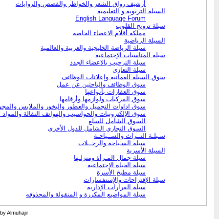
أرشيف رواق الشعر والخواطر والقصص والروايات
السبلة التربوية و التعليمية
English Language Forum
سبلة ترويح القلوب
مملكة أقلام الاعضاء الخاصة
السبلة الرياضية
سبلة الرياضة الخليجية والعربية والعالمية
سبلة المناسبات الإجتماعية
سبلة الترحيب بالاعضاء الجدد
سبلة التعازي
سوق السبلة العمانية وإعلانات الوظائف
سوق الوظائف والباحثين عن عمل
سوق العقارات بأنواعها
سوق المركبات ولوازمها وأرقامها
سوق اداوات التجميل والعطور والبخور والملابس والمج
سوق الإلكترونيات والحواسيب والهواتف النقالة والمواد ا
السوق الشامل للسلع
السوق التجاري الشامل للدول الأخرى
سـبلـة التــراث والســياحـة
سبلة السـياحة والرحــلات
السبلة الأسرية
سبلة جمال المـرأة ومنزلـها
سبلة الحياة الإجتماعية
سبلة مطبخ الأسرة
سبلة الإقتراحات والإستفسارات
سبلة القرارات الإدارية
سبلة المواضيع المكررة و المنقولة والمحذوفه
 by Almuhajir