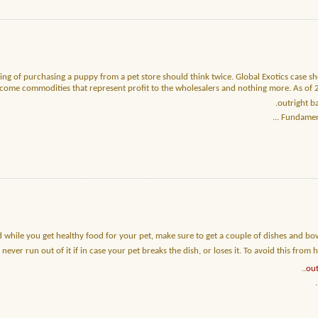
ng of purchasing a puppy from a pet store should think twice. Global Exotics case sh
ome commodities that represent profit to the wholesalers and nothing more. As of 2011
outright b
...
Fundament
 while you get healthy food for your pet, make sure to get a couple of dishes and bo
l never run out of it if in case your pet breaks the dish, or loses it. To avoid this f
out
.