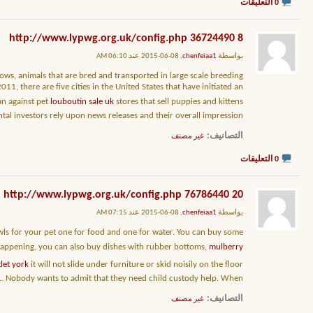
0 التعليقات
8 http://www.lypwg.org.uk/config.php 36724490
بواسطة
chenfeiaa1
, 08-06-2015 عند 06:10 AM
ows, animals that are bred and transported in large scale breeding
, there are five cities in the United States that have initiated an
an against pet
louboutin sale uk
stores that sell puppies and kittens.
al investors rely upon news releases and their overall impression
التصانيف
‏
غير مصنف
0 التعليقات
20 http://www.lypwg.org.uk/config.php 76786440
بواسطة
chenfeiaa1
, 08-06-2015 عند 07:15 AM
wls for your pet one for food and one for water. You can buy some
rom happening, you can also buy dishes with rubber bottoms,
mulberry
let york
it will not slide under furniture or skid noisily on the floor..
..
Nobody wants to admit that they need child custody help. When
التصانيف
‏
غير مصنف