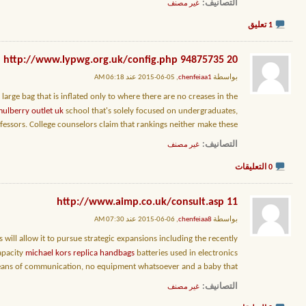
التصانيف
‏
غير مصنف
1 تعليق
20 http://www.lypwg.org.uk/config.php 94875735
بواسطة
chenfeiaa1
, 05-06-2015 عند 06:18 AM
 large bag that is inflated only to where there are no creases in the
ulberry outlet uk
school that's solely focused on undergraduates,
fessors. College counselors claim that rankings neither make these
التصانيف
‏
غير مصنف
0 التعليقات
11 http://www.aimp.co.uk/consult.asp
بواسطة
chenfeiaa8
, 06-06-2015 عند 07:30 AM
will allow it to pursue strategic expansions including the recently
capacity
michael kors replica handbags
batteries used in electronics.
eans of communication, no equipment whatsoever and a baby that
التصانيف
‏
غير مصنف