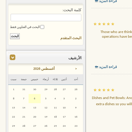
قراءة المزيد
كلمة البحث:
البحث في العناوين فقط
Those who are thinki
operations have bec
البحث المتقدم
الأرشيف
قراءة المزيد
<
أغسطس 2026
أحد
أثنين
ثلاثاء
أربعاء
خميس
جمعة
سبت
1
31
30
29
28
27
26
Dishes and Pet Bowls: And
8
7
6
5
4
3
2
extra dishes so you wil
15
14
13
12
11
10
9
22
21
20
19
18
17
16
29
28
27
26
25
24
23