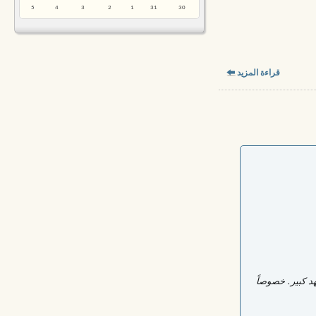
5
4
3
2
1
31
30
قراءة المزيد
د كبير. خصوصاً