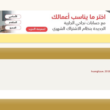
huangliyue
,
2018