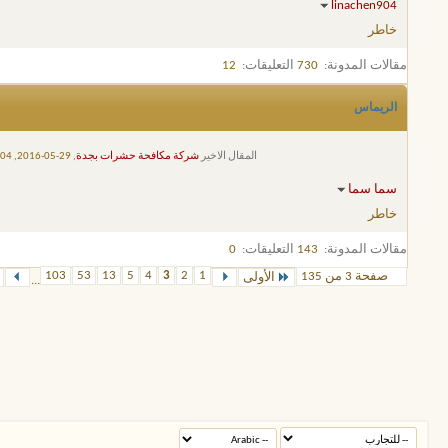
linachen904
خاطر
مقالات المدونة:
730
التعليقات:
12
الريماس
المقال الاخير
شركة مكافحة حشرات بجدة
, 29-05-2016, 03:04 PM
سما سما
خاطر
مقالات المدونة:
143
التعليقات:
0
103
53
13
5
4
3
2
1
صفحة 3 من 135
الأولى
...