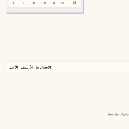
26
2
1
30
29
28
27
الاتصال بنا
الأرشيف
الأعلى
User Alert Syst