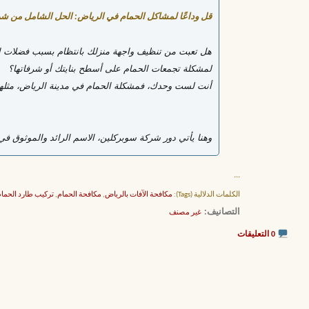
قل وداعًا لمشاكل الحمام في الرياض: الحل الشامل من ش
هل تعبت من تنظيف واجهة منزلك بانتظام بسبب فضلات ال
لمشكلة تجمعات الحمام على أسطح بنايتك أو شرفاتها؟
أنت لست وحدك، فمشكلة الحمام في مدينة الرياض، مثلها مث
وهنا يأتي دور شركة سوبركلين، الاسم الرائد والموثوق ف
...
الكلمات الدلالية (Tags):
مكافحة الآفات بالرياض
,
مكافحة الحمام
,
تركيب طارد الحما
التصانيف
‏
غير مصنف
0 التعليقات