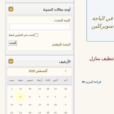
أوجد مقالات المدونة
ي الباحة
كلمة البحث:
 سوبركلين
البحث في العناوين فقط
البحث المتقدم
نظيف منازل
,
الأرشيف
<
أغسطس 2026
أحد
أثنين
ثلاثاء
أربعاء
خميس
جمعة
سبت
قراءة المزيد
1
31
30
29
28
27
26
8
7
6
5
4
3
2
15
14
13
12
11
10
9
22
21
20
19
18
17
16