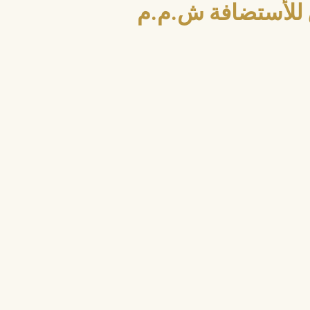
للأستضافة ش.م.م