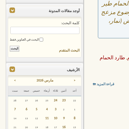
لحمام طير
أوجد مقالات المدونة
موضوع مزعج
 (نمار،
كلمة البحث:
البحث في العناوين فقط
البحث المتقدم
,
طارد الحمام
الأرشيف
<
مارس 2026
>
قراءة المزيد
أحد
أثنين
ثلاثاء
أربعاء
خميس
جمعة
سبت
24
23
28
27
26
25
22
7
6
5
4
3
2
1
11
10
9
8
14
13
12
16
21
20
19
18
17
15