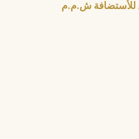
للأستضافة ش.م.م