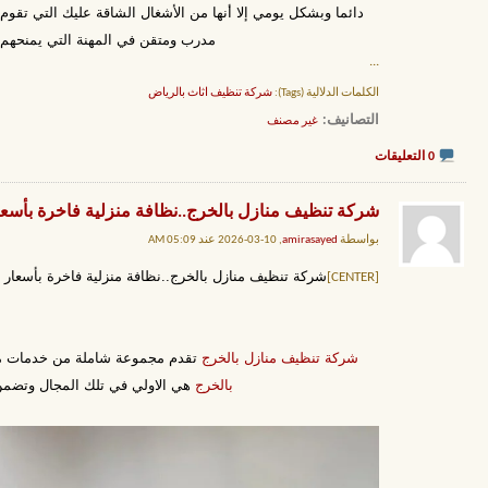
دائما وبشكل يومي إلا أنها من الأشغال الشاقة عليك التي تق
مدرب ومتقن في المهنة التي يمنحهم
...
الكلمات الدلالية (Tags):
شركة تنظيف اثاث بالرياض
التصانيف
‏
غير مصنف
0 التعليقات
شركة تنظيف منازل بالخرج..نظافة منزلية فاخرة بأسعار منافسة..20%خصم لـ تع
بواسطة
amirasayed
, 10-03-2026 عند 05:09 AM
شركة تنظيف منازل بالخرج..نظافة منزلية فاخرة بأسعار منافسة..20%خصم لـ تعقيم 
[CENTER]
شركة تنظيف منازل بالخرج
تقدم مجموعة شاملة من خدمات منز
بالخرج
هي الاولي في تلك المجال وتضم