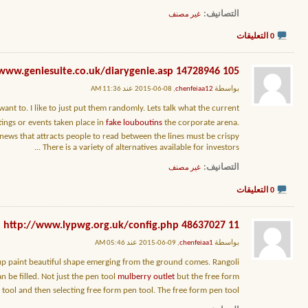
التصانيف
‏
غير مصنف
0 التعليقات
105 http://www.geniesuite.co.uk/diarygenie.asp 14728946
بواسطة
chenfeiaa12
, 08-06-2015 عند 11:36 AM
ant to. I like to just put them randomly. Lets talk what the current
etings or events taken place in
fake louboutins
the corporate arena.
news that attracts people to read between the lines must be crispy.
...
There is a variety of alternatives available for investors
التصانيف
‏
غير مصنف
0 التعليقات
11 http://www.lypwg.org.uk/config.php 48637027
بواسطة
chenfeiaa1
, 09-06-2015 عند 05:46 AM
g up paint beautiful shape emerging from the ground comes. Rangoli
 be filled. Not just the pen tool
mulberry outlet
but the free form
tool and then selecting free form pen tool. The free form pen tool