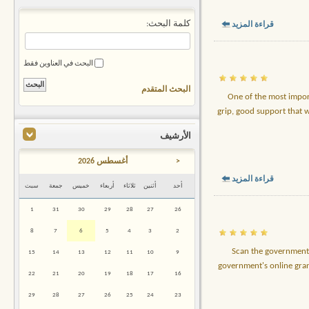
كلمة البحث:
قراءة المزيد
البحث في العناوين فقط
البحث المتقدم
One of the most import
grip, good support that w
الأرشيف
<
أغسطس 2026
قراءة المزيد
أحد
أثنين
ثلاثاء
أربعاء
خميس
جمعة
سبت
1
31
30
29
28
27
26
8
7
6
5
4
3
2
Scan the government o
15
14
13
12
11
10
9
government's online grant
22
21
20
19
18
17
16
29
28
27
26
25
24
23