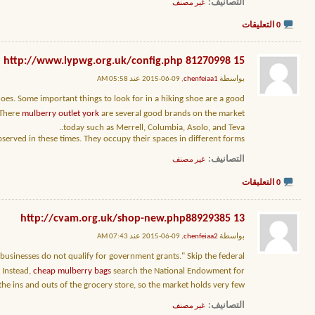
التصانيف
‏
غير مصنف
0 التعليقات
15 http://www.lypwg.org.uk/config.php 81270998
بواسطة
chenfeiaa1
, 09-06-2015 عند 05:58 AM
oes. Some important things to look for in a hiking shoe are a good
 There
mulberry outlet york
are several good brands on the market
today such as Merrell, Columbia, Asolo, and Teva..
observed in these times. They occupy their spaces in different forms
التصانيف
‏
غير مصنف
0 التعليقات
13 http://cvam.org.uk/shop-new.php88929385
بواسطة
chenfeiaa2
, 09-06-2015 عند 07:43 AM
businesses do not qualify for government grants." Skip the federal
 Instead,
cheap mulberry bags
search the National Endowment for
he ins and outs of the grocery store, so the market holds very few
التصانيف
‏
غير مصنف