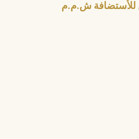
للأستضافة ش.م.م