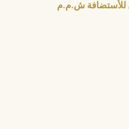
للأستضافة ش.م.م