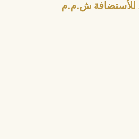
للأستضافة ش.م.م