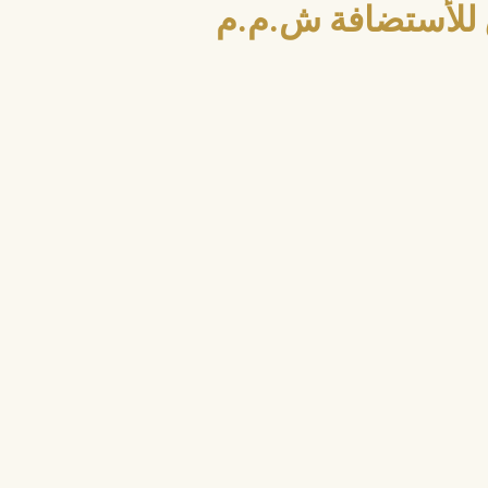
للأستضافة ش.م.م