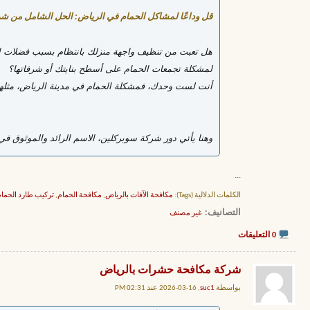
قل وداعًا لمشاكل الحمام في الرياض: الحل الشامل من ش
هل تعبت من تنظيف واجهة منزلك بانتظام بسبب فضلات ال
لمشكلة تجمعات الحمام على أسطح بنايتك أو شرفاتها؟
أنت لست وحدك، فمشكلة الحمام في مدينة الرياض، مثلها مث
وهنا يأتي دور شركة سوبركلين، الاسم الرائد والموثوق ف
...
الكلمات الدلالية (Tags):
مكافحة الآفات بالرياض
,
مكافحة الحمام
,
تركيب طارد الحما
التصانيف
‏
غير مصنف
0 التعليقات
شركة مكافحة حشرات بالرياض
بواسطة
suc1
, 16-03-2026 عند 02:31 PM