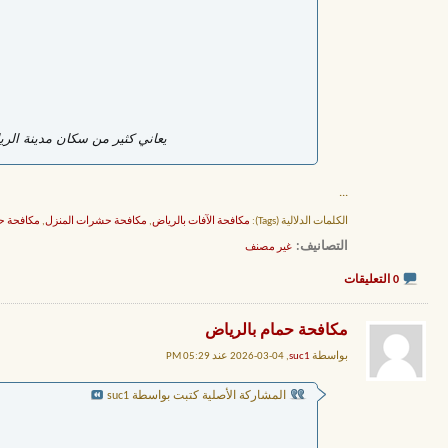
يعاني كثير من سكان مدينة ال
...
الكلمات الدلالية (Tags):
مكافحة الآفات بالرياض
,
مكافحة حشرات المنزل
,
مكافحة ح
التصانيف
‏
غير مصنف
0 التعليقات
مكافحة حمام بالرياض
بواسطة
suc1
, 04-03-2026 عند 05:29 PM
المشاركة الأصلية كتبت بواسطة suc1