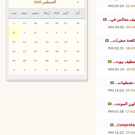
<
أغسطس 2026
09:39 PM
22-0
أحد
أثنين
ثلاثاء
أربعاء
خميس
جمعة
سبت
يف مجالس في...
1
31
30
29
28
27
26
04:42 AM
09-0
8
7
6
5
4
3
2
افحة حشرات...
15
14
13
12
11
10
9
02:31 PM
16-0
22
21
20
19
18
17
16
29
28
27
26
25
24
23
نظيف بيوت...
05:14 AM
10-0
5
4
3
2
1
31
30
تشطيبات...
12:02 PM
09-0
اورز المونت...
01:58 PM
17-0
Comprehens
12:32 PM
29-0