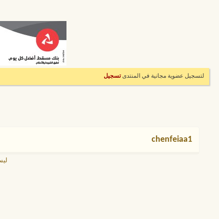
لتسجيل عضوية مجانية في المنتدى
تسجيل
chenfeiaa1
ليس لدى a1