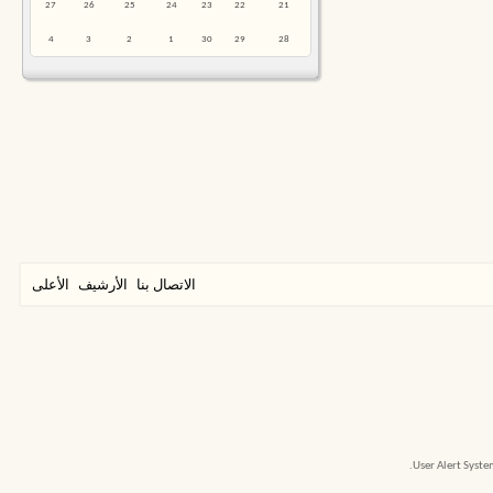
27
26
25
24
23
22
21
4
3
2
1
30
29
28
الاتصال بنا
الأرشيف
الأعلى
User Alert Syst