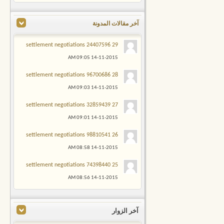
آخر مقالات المدونة
29 settlement negotiations 24407596
09:05 AM
14-11-2015
28 settlement negotiations 96700686
09:03 AM
14-11-2015
27 settlement negotiations 32859439
09:01 AM
14-11-2015
26 settlement negotiations 98810541
08:58 AM
14-11-2015
25 settlement negotiations 74398440
08:56 AM
14-11-2015
آخر الزوار