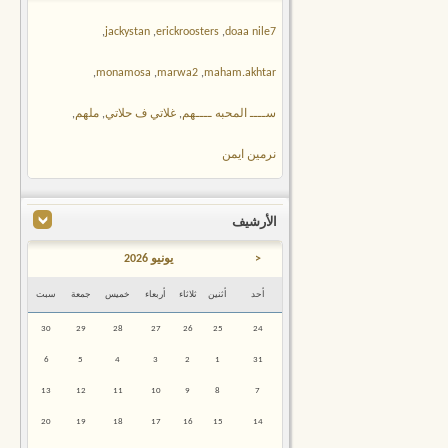
,
jackystan
,
erickroosters
,
doaa nile7
,
monamosa
,
marwa2
,
maham.akhtar
ســــ المحبه ــــهم
,
غلاتي ف حلاتي
,
ملهم
,
نرمين ايمن
الأرشيف
<
يونيو 2026
أحد
أثنين
ثلاثاء
أربعاء
خميس
جمعة
سبت
30
29
28
27
26
25
24
6
5
4
3
2
1
31
13
12
11
10
9
8
7
20
19
18
17
16
15
14