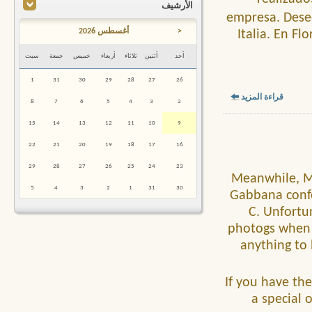
الأرشيف
empresa. Deseo
<
أغسطس 2026
Italia. En Fl
أحد
أثنين
ثلاثاء
أربعاء
خميس
جمعة
سبت
1
31
30
29
28
27
26
قراءة المزيد
8
7
6
5
4
3
2
15
14
13
12
11
10
9
22
21
20
19
18
17
16
29
28
27
26
25
24
23
Meanwhile, Mi
5
4
3
2
1
31
30
Gabbana confe
C. Unfortu
photogs when s
anything to
If you have th
a special 