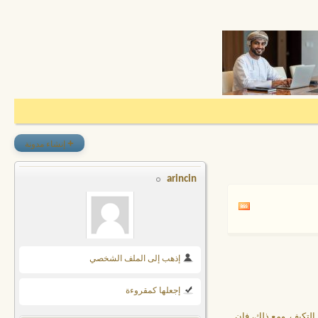
+
إنشاء مدونة
arincin
إذهب إلى الملف الشخصي
إجعلها كمقروءة
 التكيف. ومع ذلك، فإن