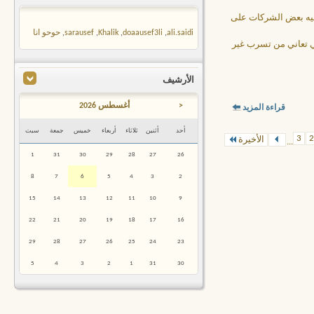
 فيه بعض الشركات على
ali.saidi
,
doaausef3li
,
Khalik
,
sarausef
,
حوحو انا
 تعاني من تسرب غير
الأرشيف
<
أغسطس 2026
قراءة المزيد
أحد
أثنين
ثلاثاء
أربعاء
خميس
جمعة
سبت
3
2
الأخيرة
...
1
31
30
29
28
27
26
8
7
6
5
4
3
2
15
14
13
12
11
10
9
22
21
20
19
18
17
16
29
28
27
26
25
24
23
5
4
3
2
1
31
30