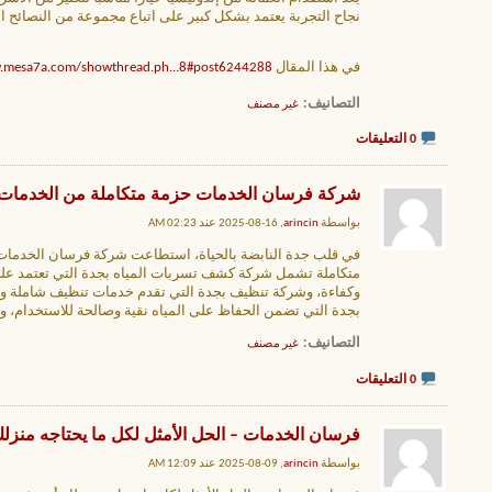
نجاح التجربة يعتمد بشكل كبير على اتباع مجموعة من النصائح ا
في هذا المقال
.mesa7a.com/showthread.ph...8#post6244288،
التصانيف
‏
غير مصنف
0 التعليقات
شركة فرسان الخدمات حزمة متكاملة من الخدمات ا
بواسطة
arincin
, 16-08-2025 عند 02:23 AM
في قلب جدة النابضة بالحياة، استطاعت شركة فرسان الخدمات 
متكاملة تشمل شركة كشف تسربات المياه بجدة التي تعتمد ع
وكفاءة، وشركة تنظيف بجدة التي تقدم خدمات تنظيف شاملة و
بجدة التي تضمن الحفاظ على المياه نقية وصالحة للاستخدام، 
التصانيف
‏
غير مصنف
0 التعليقات
فرسان الخدمات – الحل الأمثل لكل ما يحتاجه منز
بواسطة
arincin
, 09-08-2025 عند 12:09 AM