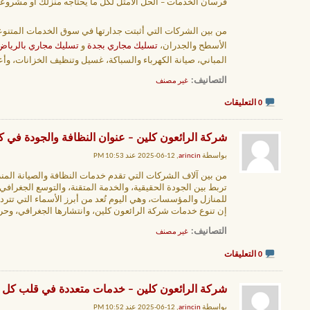
فرسان الخدمات – الحل الأمثل لكل ما يحتاجه منزلك أو مشروع
من بين الشركات التي أثبتت جدارتها في سوق الخدمات المتنو
الأسطح والجدران،
تسليك مجاري بجدة
و
تسليك مجاري بالرياض
المباني، صيانة الكهرباء والسباكة، غسيل وتنظيف الخزانات، وأع
التصانيف
‏
غير مصنف
0 التعليقات
شركة الرائعون كلين – عنوان النظافة والجودة في كا
بواسطة
arincin
, 12-06-2025 عند 10:53 PM
من بين آلاف الشركات التي تقدم خدمات النظافة والصيانة المنز
تربط بين الجودة الحقيقية، والخدمة المتقنة، والتوسع الجغراف
للمنازل والمؤسسات، وهي اليوم تُعد من أبرز الأسماء التي تتر
إن تنوع خدمات شركة الرائعون كلين، وانتشارها الجغرافي، وح
التصانيف
‏
غير مصنف
0 التعليقات
شركة الرائعون كلين – خدمات متعددة في قلب كل م
بواسطة
arincin
, 12-06-2025 عند 10:52 PM