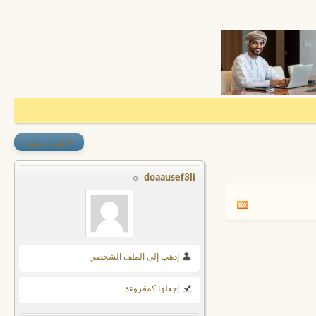
+
إنشاء مدونة
doaausef3li
إذهب إلى الملف الشخصي
إجعلها كمقروءة