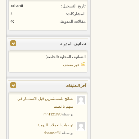
تاريخ التسجيل
Jul 2018
المشاركات
4
مقالات المدونة
40
تصانيف المدونة
التصانيف المحلية (الخاصة)
غير مصنف
آخر التعليقات
نصائح للمستثمرين قبل الاستثمار في
سهم باعظيم
mn1121990
بواسطة
توصيات العملات اليومية
doaausef3li
بواسطة