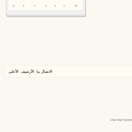
6
5
4
3
2
1
31
الاتصال بنا
الأرشيف
الأعلى
User Alert Syst