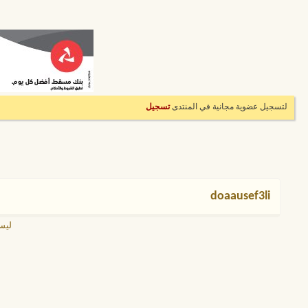
لتسجيل عضوية مجانية في المنتدى
تسجيل
doaausef3li
ليس لدى 3li