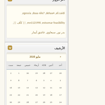
,
egessia
,
doaa nile7
,
dehaa4
,
ali.saidi
estssmar feasibility
,
mn1121990
,
|| كآف ||
,
بدر نور
,
سبعاوي
,
عاشق أيمار
الأرشيف
<
مايو 2026
أحد
أثنين
ثلاثاء
أربعاء
خميس
جمعة
سبت
2
1
30
29
28
27
26
9
8
7
6
5
4
3
16
15
14
13
12
11
10
23
22
21
20
19
18
17
30
29
28
27
26
25
24