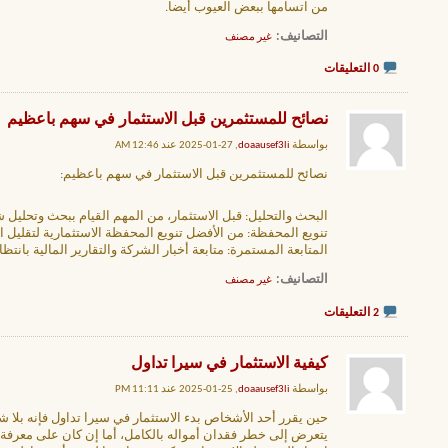
من اتسامها ببعض العيوب أيضا.
التصانيف
‏
غير مصنف
0 التعليقات
نصائح للمستثمرين قبل الاستثمار في سهم باعظيم
بواسطة
doaausef3li
, 27-01-2025 عند 12:46 AM
نصائح للمستثمرين قبل الاستثمار في سهم باعظيم:
البحث والتحليل: قبل الاستثمار، من المهم القيام ببحث وتحليل 
تنويع المحفظة: من الأفضل تنويع المحفظة الاستثمارية لتقليل المخاطر.[URL=https://aswaqdaily.com/تعرف-على-سهم-باعظيم/]توقعات
المتابعة المستمرة: متابعة أخبار الشركة والتقارير المالية بانتظ
التصانيف
‏
غير مصنف
2 التعليقات
كيفية الاستثمار في سيرا تداول
بواسطة
doaausef3li
, 25-01-2025 عند 11:11 PM
حين يقرر أحد الأشخاص بدء الاستثمار في سيرا تداول فإنه بلا
يتعرض إلى خطر فقدان أمواله بالكامل، أما إن كان على معرفة 