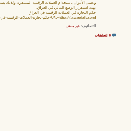
وغسل الأموال باستخدام العملات الرقمية المشفرة. ولذلك يسعى
تهدد استقرار الوضع المالي في العراق.
حكم التجارة في العملات الرقمية في العراق
[URL=https://aswaqdaily.com/حكم-تجارة-العملات-الرقمية-في-العراق/]حكم التجارة في العملات الرقمية[/URL]
التصانيف
‏
غير مصنف
0 التعليقات