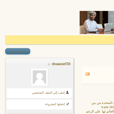
+
إنشاء مدونة
doaausef3li
إذهب إلى الملف الشخصي
ملكة المتحدة من بين
إجعلها كمقروءة
عالم لها. على الرغم