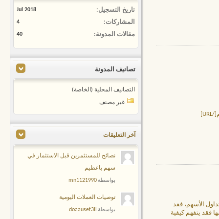
تاريخ التسجيل
Jul 2018
المشاركات
4
مقالات المدونة
40
تصانيف المدونة
التصانيف المحلية (الخاصة)
غير مصنف
آخر التعليقات
نصائح للمستثمرين قبل الاستثمار في
سهم باعظيم
mn1121990
بواسطة
توصيات العملات اليومية
داول الأسهم، فقد
doaausef3li
بواسطة
 فقد يتفهم كيفية