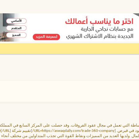
C، تعتبر من أكبر شركات الوساطة التي تعمل في مجال عقود الفروقات. وقد حصلت على المركز السابع في الم
]تقييم شركة trade 360[/URL]
. ولديها العديد من المميزات ونقاط القوة التي تجذب المتداولين من مختلف أنحاء ال