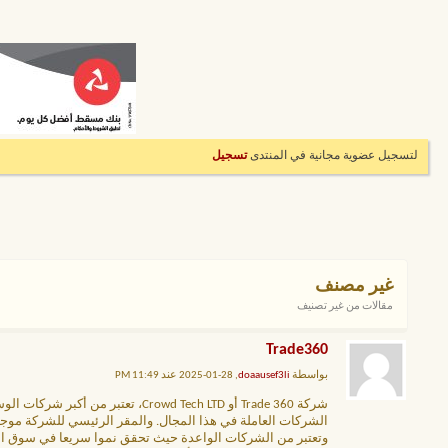
لتسجيل عضوية مجانية في المنتدى
تسجيل
غير مصنف
مقالات من غير تصنيف
Trade360
بواسطة
doaausef3li
, 28-01-2025 عند 11:49 PM
شركة Trade 360 أو rowd Tech LTD
الشركات العاملة في هذا المجال. والمقر الرئيسي للشركة موجود في قبرص. [URL=https://aswaqdaily.com/trade-360-company/
وتعتبر من الشركات الواعدة حيث تحقق نموا سريعا في سوق المال