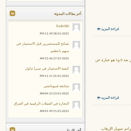
آخر مقالات المدونة
Trade360
قراءة المزيد
11:49 PM
28-01-2025
نصائح للمستثمرين قبل الاستثمار في
سهم باعظيم
12:46 AM
27-01-2025
تحتوي المتتابعة لفيبوناتشي التي تم اكتشافها من خلال عالم الرياضيات ليوناردو فيبوناتشي، وكان ذلك في بداية القرن الثاني عشر، حيث أن كل رقمين بعد 0 و1 هو عبارة عن
كيفية الاستثمار في سيرا تداول
11:11 PM
25-01-2025
متتابعة فيبوناتشي
04:14 AM
23-01-2025
قراءة المزيد
التجارة في العملات الرقمية في العراق
01:49 AM
21-01-2025
رائم تمويل الإرهاب
آخر الزوار