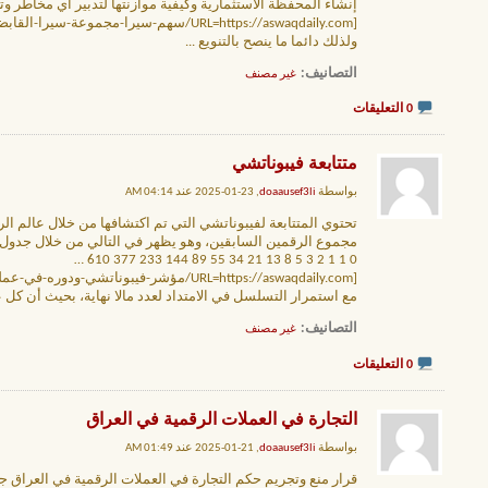
إنشاء المحفظة الاستثمارية وكيفية موازنتها لتدبير أي مخاطر وتح
[URL=https://aswaqdaily.com/سهم-سيرا-مجموعة-سيرا-القابضة/]سيرا[/URL]
ولذلك دائما ما ينصح بالتنويع
...
التصانيف
‏
غير مصنف
0 التعليقات
متتابعة فيبوناتشي
بواسطة
doaausef3li
, 23-01-2025 عند 04:14 AM
مجموع الرقمين السابقين، وهو يظهر في التالي من خلال جدول 
0 1 1 2 3 5 8 13 21 34 55 89 144 233 377 610 …
[URL=https://aswaqdaily.com/مؤشر-فيبوناتشي-ودوره-في-عملية-التداول/]نسب فيبوناتشي الذهبية[/URL]
مع استمرار التسلسل في الامتداد لعدد مالا نهاية، بحيث أن كل عدد يكون عبارة
التصانيف
‏
غير مصنف
0 التعليقات
التجارة في العملات الرقمية في العراق
بواسطة
doaausef3li
, 21-01-2025 عند 01:49 AM
قرار منع وتجريم حكم التجارة في العملات الرقمية في العراق جاء