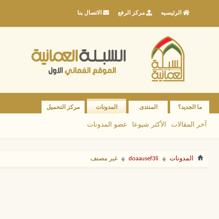
الرئيسيه
مركز الرفع
الاتصال بنا
ما الجديد؟
المنتدى
المدونات
مركز التحميل
آخر المقالات
الأكثر شيوعا
عضو المدونات
المدونات
doaausef3li
غير مصنف