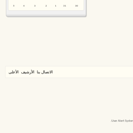
5
4
3
2
1
31
30
الاتصال بنا
الأرشيف
الأعلى
User Alert Syst