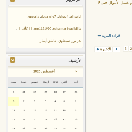
 غسل الأموال حتى لا
,
egessia
,
doaa nile7
,
dehaa4
,
ali.saidi
estssmar feasibility
,
mn1121990
,
|| كآف ||
,
قراءة المزيد
بدر نور
,
سبعاوي
,
عاشق أيمار
3
2
الأخيرة
...
الأرشيف
<
أغسطس 2026
أحد
أثنين
ثلاثاء
أربعاء
خميس
جمعة
سبت
1
31
30
29
28
27
26
8
7
6
5
4
3
2
15
14
13
12
11
10
9
22
21
20
19
18
17
16
29
28
27
26
25
24
23