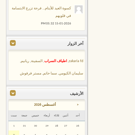
كسوة العيد للأيتام… فرحة تزرع الابتسامة
في قلوبهم
05:32 PM
15-01-2026
آخر الزوار
zakaria fd
,
اطياف السراب
,
السفينة
,
ريانيم
,
سليمان الكيومي
,
سما حاتم
,
مستر فرفوش
الأرشيف
<
أغسطس 2026
أحد
أثنين
ثلاثاء
أربعاء
خميس
جمعة
سبت
1
31
30
29
28
27
26