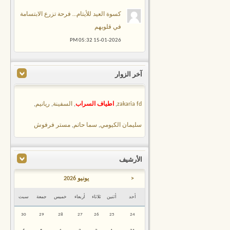
كسوة العيد للأيتام… فرحة تزرع الابتسامة
في قلوبهم
05:32 PM
15-01-2026
آخر الزوار
zakaria fd
,
اطياف السراب
,
السفينة
,
ريانيم
,
سليمان الكيومي
,
سما حاتم
,
مستر فرفوش
الأرشيف
<
يونيو 2026
أحد
أثنين
ثلاثاء
أربعاء
خميس
جمعة
سبت
30
29
28
27
26
25
24