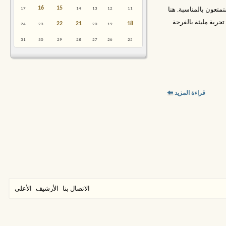
16
15
17
14
13
12
11
متعون بالمناسبة. هنا
جربة مليئة بالفرحة
22
21
18
24
23
20
19
31
30
29
28
27
26
25
قراءة المزيد
الاتصال بنا
الأرشيف
الأعلى