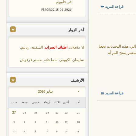
في قلوبهم
قراءة المزيد
05:32 PM
15-01-2026
آخر الزوار
الي. هذه التحديات تجعل
zakaria fd
,
اطياف السراب
,
السفينة
,
ريانيم
,
ستمر يمنح المرأة
سليمان الكيومي
,
سما حاتم
,
مستر فرفوش
الأرشيف
<
يناير 2026
قراءة المزيد
أحد
أثنين
ثلاثاء
أربعاء
خميس
جمعة
سبت
27
26
25
24
23
22
21
3
2
1
31
30
29
28
10
9
8
7
6
5
4