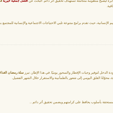
ابرة ليصبح منظومة متكاملة تستهدف تحقيق أثر دائم. البحث عن
أفضل جمعية خيرية
في
فية.
لقيم الإنسانية، حيث تقدم برامج متنوعة تلبي الاحتياجات الاجتماعية والإنسانية للمجتمع
 الدخل لتوفير وجبات الإفطار والسحور يوميًا. في هذا الإطار، تبرز
سلة رمضان الغذائ
محوّلةً القلق اليومي إلى شعور بالطمأنينة والاستقرار خلال الشهر الفضيل.
مستحقة بأسلوب يحافظ على كرامتهم ويضمن تحقيق أثر دائم
...