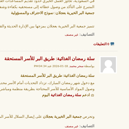
في السعودية، تجاوز العمل الخيري حدود تقديم المساعدات الع
المتبرع على التأكد من وصول عطائه إلى مستحقيه بكفاءة وشفا
جمعية البر الخيرية بعجلان: نموذج الاحتراف والمسؤولية
تتميز جمعية البر الخيرية بعجلان بمزجها بين الإدارة الحديثة وا
التصانيف
‏
غير مصنف
0 التعليقات
سلة رمضان الغذائية: طريق البر للأسر المستحقة
بواسطة
سحر محمد
, 18-01-2026 عند 04:34 PM
سلة رمضان الغذائية: طريق البر للأسر المستحقة
مع دخول شهر رمضان المبارك، تزداد التحديات أمام الأسر محدودة
وصول المواد الأساسية للأسر المحتاجة بطريقة منظمة ومباشرة، 
🧺
ادعم
سلة رمضان الغذائية
اليوم
وتحرص
جمعية البر الخيرية بعجلان
على إيصال السلال للأسر ال
التصانيف
‏
غير مصنف