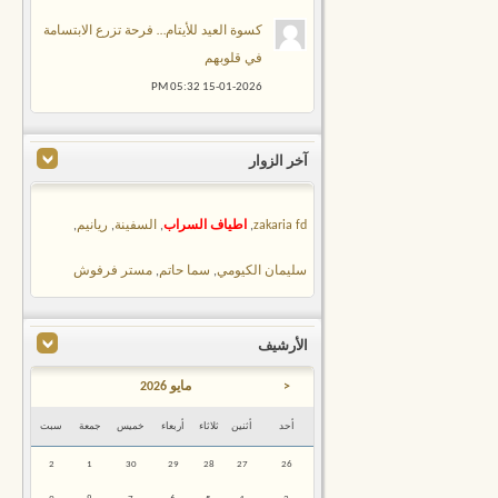
كسوة العيد للأيتام… فرحة تزرع الابتسامة
في قلوبهم
05:32 PM
15-01-2026
آخر الزوار
zakaria fd
,
اطياف السراب
,
السفينة
,
ريانيم
,
سليمان الكيومي
,
سما حاتم
,
مستر فرفوش
الأرشيف
<
مايو 2026
أحد
أثنين
ثلاثاء
أربعاء
خميس
جمعة
سبت
2
1
30
29
28
27
26