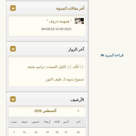
آخر مقالات المدونة
" همهمة حروف "
08:05 AM
15-09-2021
آخر الزوار
قراءة المزيد
|| كآف ||
,
اكليل الصمت
,
ترانيم نجمة
,
شموخ بدويه 2
,
طيف النور
الأرشيف
<
أغسطس 2026
أحد
أثنين
ثلاثاء
أربعاء
خميس
جمعة
سبت
1
31
30
29
28
27
26