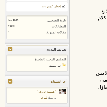
إجعلها كمقروءة
يع
لام ،
تاريخ التسجيل
Jan 2020
المشاركات
2,889
مقالات المدونة
1
تصانيف المدونة
التصانيف المحلية (الخاصة)
غير مصنف
لامس
ه ،
آخر التعليقات
فاؤل
" همهمة حروف "
مُهاجر
بواسطة