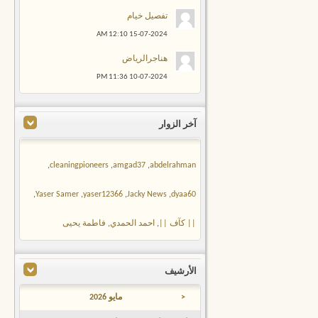
تفصيل خيام
12:10 AM
15-07-2024
هناجرالرياض
11:36 PM
10-07-2024
آخر الزوار
,
cleaningpioneers
,
amgad37
,
abdelrahman
,
Yaser Samer
,
yaser12366
,
Jacky News
,
dyaa60
|| كآف ||
,
احمد الحمدي
,
فاطمة يحيى
الأرشيف
<
مايو 2026