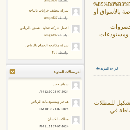
amgad37
بواسطة
%D9%88%D9%85%D8%B3%D8%AA%D9%88%D8%AF%D8%B9%D8%A7%D8%AA/"]
شركة تنظيف خزانات بالباحة
B][/URL]، سواء الخاصة بالأسواق أو
amgad37
بواسطة
لخضروات
افضل شركة تنظيف شقق بالرياض
، ومستودعات
amgad37
بواسطة
شركة مكافحة الحمام بالرياض
Fati
بواسطة
قراءة المزيد
آخر مقالات المدونة
سواتر حديد
12:30 AM
25-07-2024
هناجر ومستودعات الرياض
تشكيل للمظلات
10:58 PM
21-07-2024
ساطة في
مظلات لكسان
11:23 PM
17-07-2024