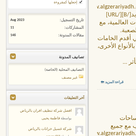
إجعلها كمقروءة
[URL="https://www.algzerari
%D8%AD%D8%AF%D9%8A%D8%AF/"][B]سواتر حديد[/B][/URL]
تاريخ التسجيل
Aug 2023
ت العالمية، مع
المشاركات
11
لصعبة.
مقالات المدونة
146
ي أقدم الخامات
الأنواع الأخرى،
تصانيف المدونة
أثر
...
التصانيف المحلية (الخاصة)
غير مصنف
قراءة المزيد
آخر التعليقات
افضل شركة تنظيف افران بالرياض
ساحات
فاطمة يحيى
بواسطة
ب مع جميع
شركة غسيل خزانات بالرياض
[URL="https://www.algzerari