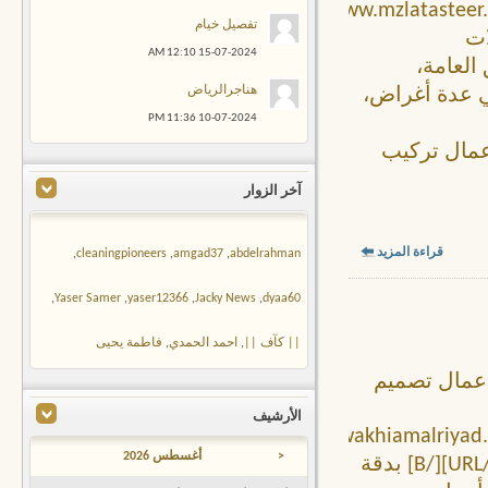
[URL="https://www.mzlatas
تفصيل خيام
D/"]مظلات
12:10 AM
15-07-2024
ئق العامة،
هناجرالرياض
ي عدة أغراض،
11:36 PM
10-07-2024
عمال تركيب
آخر الزوار
قراءة المزيد
,
cleaningpioneers
,
amgad37
,
abdelrahman
,
Yaser Samer
,
yaser12366
,
Jacky News
,
dyaa60
|| كآف ||
,
احمد الحمدي
,
فاطمة يحيى
أعمال تصميم
الأرشيف
[URL="https://www.mizalaatwakhiamalr
<
أغسطس 2026
%D8%AE%D9%8A%D8%A7%D9%85/"]تفصيل خيام[/URL][/B] بدقة