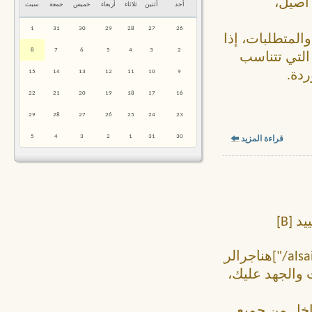
أصيل،
أحد
أثنين
ثلاثاء
أربعاء
خميس
جمعة
سبت
1
31
30
29
28
27
26
المتطلبات، إذا
8
7
6
5
4
3
2
 التي تتناسب
15
14
13
12
11
10
9
دة.
22
21
20
19
18
17
16
29
28
27
26
25
24
23
5
4
3
2
1
31
30
قراءة المزيد
نستعين بالمقاول المتخصص في أعمال تركيب وتشييد [B]
alsaif.com/%D9%87%D9%86%D8%A7%D8%AC%D8%B1/"]هناجرالرياض[/URL]
ت والجهد عليك،
داخل من جميع