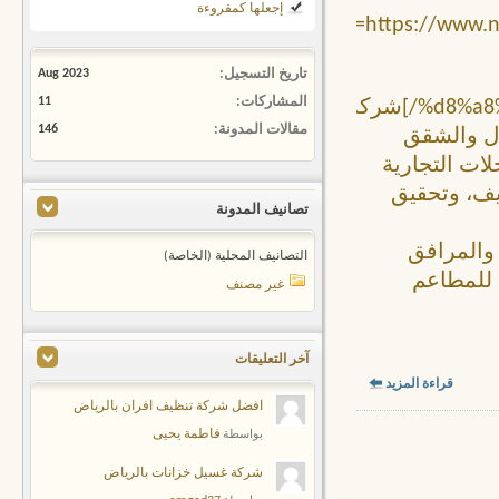
إجعلها كمقروءة
[url=https://ww
تاريخ التسجيل
Aug 2023
المشاركات
11
%d8%a8%d8%a7%d9%84%d8%b1%d9%8a%d8%a7%d8%b6/]شركة
مقالات المدونة
146
ظيف المنازل والشقق
ات التجارية
ظيف، وتحقيق
تصانيف المدونة
والمرافق
التصانيف المحلية (الخاصة)
 للمطاعم
غير مصنف
آخر التعليقات
قراءة المزيد
افضل شركة تنظيف افران بالرياض
فاطمة يحيى
بواسطة
شركة غسيل خزانات بالرياض