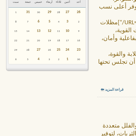
أحد
أثنين
ثلاثاء
أربعاء
خميس
جمعة
سبت
توفر أعلى نسب
31
29
27
26
1
30
28
نضمن لك أفضل الأسعار [B][URL="https://alhakmi.com/"]مظلات
6
5
3
8
7
4
2
ات القوية،
13
12
10
15
14
11
9
اعلية وأمان،
22
21
20
19
18
17
16
27
25
24
23
29
28
26
بة والقوة،
4
1
6
5
3
2
30
ك أن تجلس تحتها
قراءة المزيد
لفلل متعددة
ثريات، لتوفير