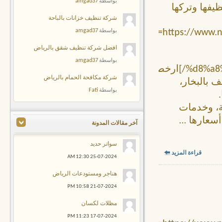
amgad37
بواسطة
ظيفها وتركها
شركة تنظيف خزانات بالباحة
[url=https://ww
amgad37
بواسطة
افضل شركة تنظيف شقق بالرياض
amgad37
بواسطة
%d8%a8%d8%a7%d9%84%d8%b1%d9%8a%d8%a7%d8%b6/]ارخص
شركة مكافحة الحمام بالرياض
 تقنيات التنظيف بالبخار،
Fati
بواسطة
ية، وخدمات
 أسعارها
...
آخر مقالات المدونة
سواتر حديد
قراءة المزيد
12:30 AM
25-07-2024
هناجر ومستودعات الرياض
10:58 PM
21-07-2024
مظلات لكسان
11:23 PM
17-07-2024