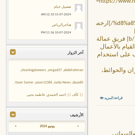
[url=https://ww
تفصيل خيام
12:10 AM
15-07-2024
%d8%a8%d8%a7%d9%84%d8%b1%d9%8a%d8%a7%d8%b6/]ارخص
هناجرالرياض
[/url][/b] من شركة [b]
11:36 PM
10-07-2024
[url=https://www.nileriyadh.com/]ركن كلين[/url][/b] فريق عمالة
يام بالأعمال
آخر الزوار
رب على استخدام
ن والحوائط،
,
cleaningpioneers
,
amgad37
,
abdelrahman
,
Yaser Samer
,
yaser12366
,
Jacky News
,
dyaa60
|| كآف ||
,
احمد الحمدي
,
فاطمة يحيى
قراءة المزيد
الأرشيف
<
يونيو 2024
>
السواتر،