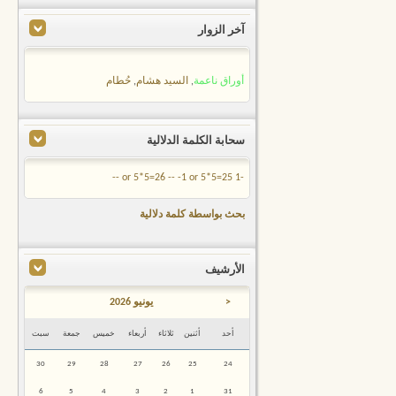
آخر الزوار
أوراق ناعمة
,
السيد هشام
,
حُطام
سحابة الكلمة الدلالية
-1 or 5*5=25 --
-1 or 5*5=26 --
بحث بواسطة كلمة دلالية
الأرشيف
<
يونيو 2026
أحد
أثنين
ثلاثاء
أربعاء
خميس
جمعة
سبت
30
29
28
27
26
25
24
6
5
4
3
2
1
31