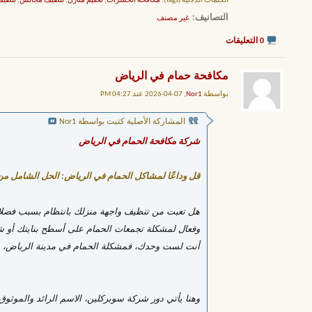
الكلمات الدلالية (Tags):
مكافحة الحشرات
,
تعقيم منازل
,
تنظيف مجالس
,
تنظيف
التصانيف
‏
غير مصنف
0 التعليقات
مكافحة حمام في الرياض
بواسطة
Nor1
, 07-04-2026 عند 04:27 PM
المشاركة الأصلية كتبت بواسطة Nor1
شركة مكافحة الحمام في الرياض
قل وداعًا لمشاكل الحمام في الرياض: الحل الشامل م
هل تعبت من تنظيف واجهة منزلك بانتظام بسبب فضلات
وفعال لمشكلة تجمعات الحمام على أسطح بنايتك أو ش
أنت لست وحدك، فمشكلة الحمام في مدينة الرياض، مثله
وهنا يأتي دور شركة سوبركلين، الاسم الرائد والموثو