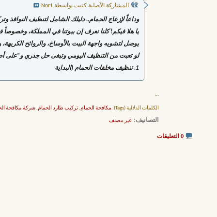
المشاركة الأصلية كتبت بواسطة Nor1
وداعاً لإزعاج الحمام.. دليلك الشامل لتنظيف النوافذ و
يا هلا فيكم! كلنا نعرف إن بيوتنا في المملكة، وخصوصا
يوصل لتشويه واجهة البيت بالأوساخ، والروائح الكريهة
لو تعبت من التنظيف اليومي وتبغى حل جذري و"على أ
1. تنظيف مخلفات الحمام (البداية
...
الكلمات الدلالية (Tags):
مكافحة الحمام
,
تركيب طارد الحمام
,
شركة مكافحة الح
التصانيف
‏
غير مصنف
0 التعليقات