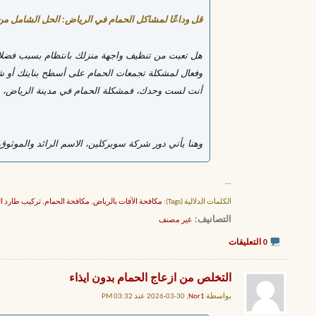
قل وداعًا لمشاكل الحمام في الرياض: الحل الشامل م
هل تعبت من تنظيف واجهة منزلك بانتظام بسبب فضلات
وفعال لمشكلة تجمعات الحمام على أسطح بنايتك أو ش
أنت لست وحدك، فمشكلة الحمام في مدينة الرياض، مثله
وهنا يأتي دور شركة سوبركلين، الاسم الرائد والموثو
...
الكلمات الدلالية (Tags):
مكافحة الآفات بالرياض
,
مكافحة الحمام
,
تركيب طارد ا
التصانيف
‏
غير مصنف
0 التعليقات
التخلص من ازعاج الحمام بدون ايذاء
بواسطة
Nor1
, 30-03-2026 عند 03:32 PM