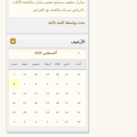
منازل
تنظيف مسابح
تعقيم منازل
مكافحة الآفات
بالرياض
شركة مكافحة بق الفراش
بحث بواسطة كلمة دلالية
الأرشيف
<
أغسطس 2026
أحد
أثنين
ثلاثاء
أربعاء
خميس
جمعة
سبت
1
31
30
29
28
27
26
8
7
6
5
4
3
2
15
14
13
12
11
10
9
22
21
20
19
18
17
16
29
28
27
26
25
24
23
5
4
3
2
1
31
30