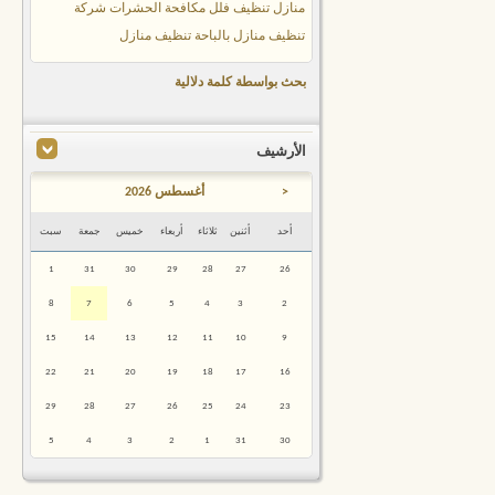
منازل
تنظيف فلل
مكافحة الحشرات
شركة
تنظيف منازل بالباحة
تنظيف منازل
بحث بواسطة كلمة دلالية
الأرشيف
<
أغسطس 2026
أحد
أثنين
ثلاثاء
أربعاء
خميس
جمعة
سبت
1
31
30
29
28
27
26
8
7
6
5
4
3
2
15
14
13
12
11
10
9
22
21
20
19
18
17
16
29
28
27
26
25
24
23
5
4
3
2
1
31
30