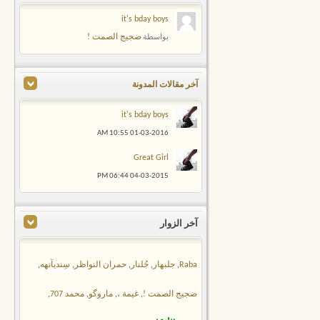
it's bday boys
ضجيج الصمت !
بواسطة
آخر مقالات المدونة
it's bday boys
10:55 AM
01-03-2016
Great Girl
06:44 PM
04-03-2015
آخر الزوار
Raba
,
جلبهار
,
جُلنار
,
حمران النواظر
,
سِنديآنهه
,
ضجيج الصمت !
,
غيمة ،
,
ماروگو
,
محمد 707
,