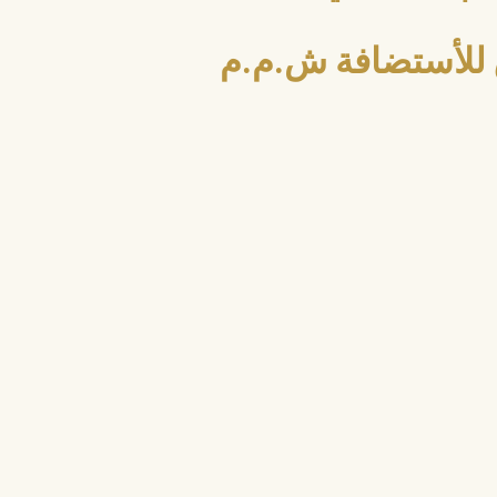
للأستضافة ش.م.م