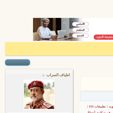
+
إنشاء مدونة
اطياف السراب
يد
|
تطبيقات iOS
|
رقم شكاوى أعطال