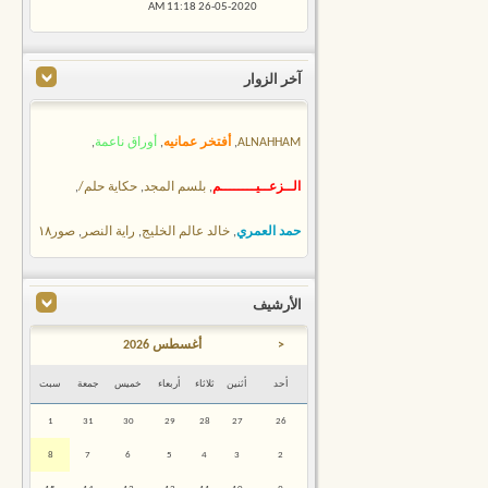
11:18 AM
26-05-2020
آخر الزوار
ALNAHHAM
,
أفتخر عمانيه
,
أوراق ناعمة
,
الــزعــيــــــــم
,
بلسم المجد
,
حكاية حلم/
,
حمد العمري
,
خالد عالم الخليج
,
راية النصر
,
صور١٨
الأرشيف
<
أغسطس 2026
أحد
أثنين
ثلاثاء
أربعاء
خميس
جمعة
سبت
1
31
30
29
28
27
26
8
7
6
5
4
3
2