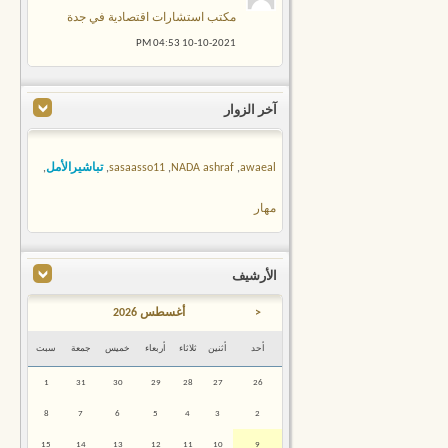
مكتب استشارات اقتصادية في جدة
04:53 PM
10-10-2021
آخر الزوار
awaeal
,
NADA ashraf
,
sasaasso11
,
تباشيرالأمل
,
مهار
الأرشيف
<
أغسطس 2026
أحد
أثنين
ثلاثاء
أربعاء
خميس
جمعة
سبت
1
31
30
29
28
27
26
8
7
6
5
4
3
2
15
14
13
12
11
10
9