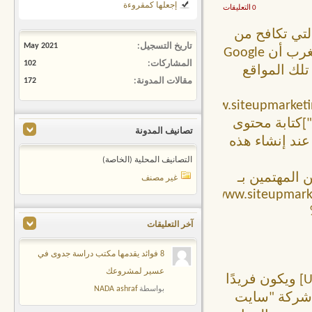
إجعلها كمقروءة
0 التعليقات
لتي تكافح من
تاريخ التسجيل
May 2021
أجل الظهور في الصفحة الأولى من Google، فليس من المستغرب أن Google
المشاركات
102
تلك المواقع
مقالات المدونة
172
[URL="https://www.siteupmark
d8%a7%d9%84%d9%85%d8%ad%d8%aa%d9%88%d9/"]كتابة محتوى
تصانيف المدونة
ها عند إنشاء هذه
التصانيف المحلية (الخاصة)
المهتمين بـ
غير مصنف
[URL="https://www.siteupm
آخر التعليقات
8 فوائد يقدمها مكتب دراسة جدوى في
عسير لمشروعك
%d8%ac%d9%8a%d8%af-%d9%84/"]كتابة محتوى حصري[/URL] ويكون فريدًا
NADA ashraf
بواسطة
ن شركة "سايت