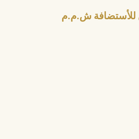
للأستضافة ش.م.م