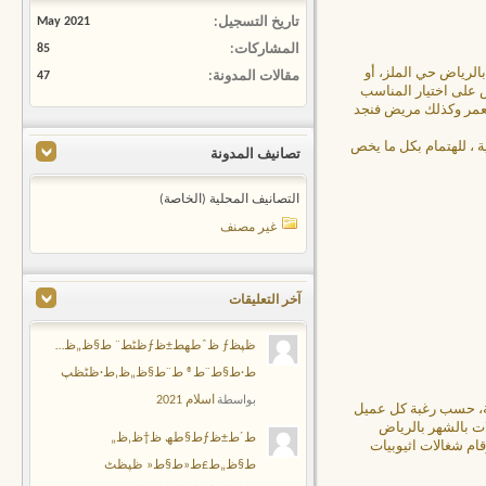
تاريخ التسجيل
May 2021
المشاركات
85
الرياض حي الملز، أو
مقالات المدونة
47
 على اختيار المناسب
العمر وكذلك مريض فنجد
 ، للهتمام بكل ما يخص
تصانيف المدونة
التصانيف المحلية (الخاصة)
غير مصنف
آخر التعليقات
ظپظƒ ظˆطھط±ظƒظٹط¨ ط§ظ„ظ…
ط·ط§ط¨ط® ط¨ط§ظ„ظ‚ط·ظٹظپ
اسلام 2021
بواسطة
ضة، حسب رغبة كل عميل
ت بالشهر بالرياض
ط´ط±ظƒط§طھ ظ†ظ‚ظ„
ام شغالات اثيوبيات
ط§ظ„ط£ط«ط§ط« ظپظٹ