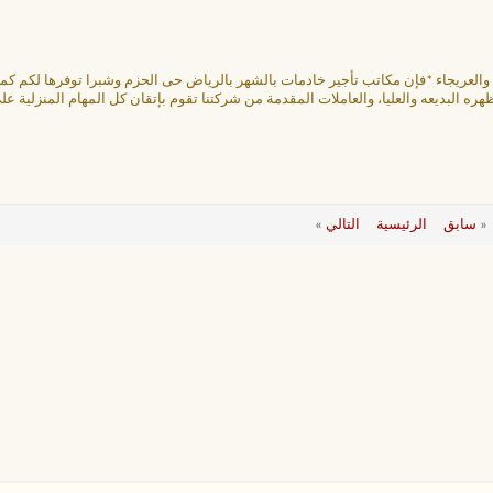
عريجاء *فإن مكاتب تأجير خادمات بالشهر بالرياض حى الحزم وشبرا توفرها لكم كما أ
 البديعه والعليا، والعاملات المقدمة من شركتنا تقوم بإتقان كل المهام المنزلية عل
«
سابق
الرئيسية
التالي
»