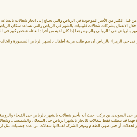
 قبل الكثير من الأسر الموجودة في الرياض والتي تحتاج إلى ايجار شغالات بالساعه ب
خلال الاتصال بشركات شغالات فلبينيات بالشهر في الرياض والتي تساعد سكان الرياض
ر بالرياض حى *الروابى والربوة وهذا إذا كان لديه من أفراد العائلة شخص كبير في 
 حي الزهراء بالرياض أن يتم طلب مربية أطفال بالشهر الرياض المنصورة والخالدية
اض حى السويدى بن تركى، حيث أنه تأجير شغالات بالشهر بالرياض حى الفيحاء والرو
ة فهذا قد يتطلب فقط شغالات للايجار بالشهر الرياض حى الشعلان والشميسى، وشغالا
يز لحفلات أو حتى طهي الطعام وتوفر الشركة لعملائها شغالات من عدة جنسيات مثل ارق