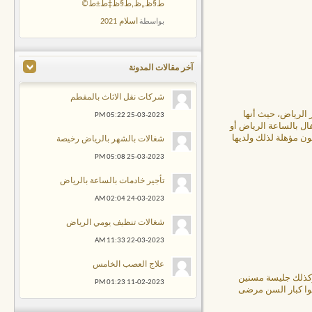
ط§ظ„ظ‚ط§ظ‡ط±ط©
اسلام 2021
بواسطة
آخر مقالات المدونة
شركات نقل الاثاث بالمقطم
 الرياض، حيث أنها
05:22 PM
25-03-2023
ال بالساعة الرياض أو
ن مؤهلة لذلك ولديها
شغالات بالشهر بالرياض رخيصة
05:08 PM
25-03-2023
تأجير خادمات بالساعة بالرياض
02:04 AM
24-03-2023
شغالات تنظيف يومي الرياض
11:33 AM
22-03-2023
علاج العصب الخامس
وكذلك جليسة مسنين
01:23 PM
11-02-2023
نوا كبار السن مرضى