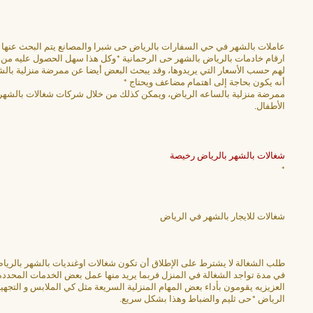
عاملات بالشهر في حي السفارات بالرياض حى شبرا والمصانع يتم البحث عنها من
ارقام خادمات بالرياض بالشهر حى الرحمانية *وكل هذا سهل الحصول عليه من 
لهم حسب الأسعار التي يريدوها، وقد يبحث البعض أيضا عن ممرضة منزلية بالشه
أنه يكون بحاجة إلى اهتمام مضاعف ويحتاج *
ممرضة منزلية بالساعه الرياض، ويمكن كذلك من خلال شركات شغالات بالشهر فى
الأطفال.
شغالات بالشهر بالرياض رخيصة
*
شغالات للايجار بالشهر في الرياض
طلب الشغالة لا يشترط على الإطلاق أن تكون شغالات اوغنديات بالشهر بالري
في مدة تواجد الشغالة في المنزل فربما يريد منها عمل بعض الخدمات المحدد
العزيزيه يقومون بأداء بعض المهام المنزلية السريعة مثل كي الملابس و التجه
الرياض *حى ثليم والضباط وهذا بشكل سريع.