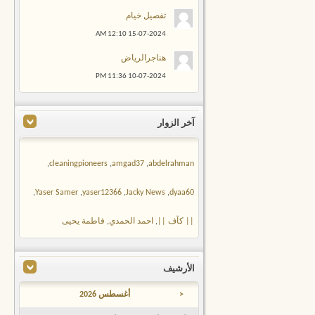
تفصيل خيام
12:10 AM
15-07-2024
هناجرالرياض
11:36 PM
10-07-2024
آخر الزوار
,
cleaningpioneers
,
amgad37
,
abdelrahman
,
Yaser Samer
,
yaser12366
,
Jacky News
,
dyaa60
|| كآف ||
,
احمد الحمدي
,
فاطمة يحيى
الأرشيف
<
أغسطس 2026