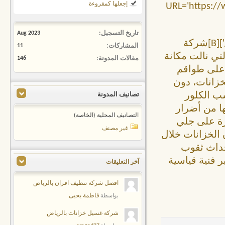
إجعلها كمقروءة
URL='https:-
تاريخ التسجيل
Aug 2023
%d8%a8%d8%a7%d9%84%d8%b1%d9%8a%d8%a7%d8%b6/'][B]شركة
المشاركات
11
لمرموقة التي نالت مكانة
مقالات المدونة
146
ا على طواقم
خزانات، دون
ب الكلور
تصانيف المدونة
ا من أضرار
التصانيف المحلية (الخاصة)
رة على جلي
غير مصنف
 الخزانات خلال
حداث ثقوب
ر فنية قياسية
آخر التعليقات
افضل شركة تنظيف افران بالرياض
فاطمة يحيى
بواسطة
شركة غسيل خزانات بالرياض