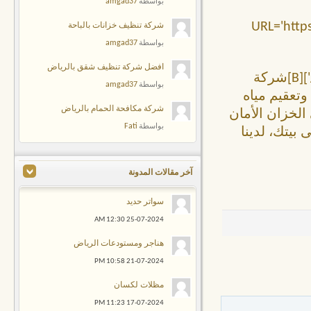
amgad37
بواسطة
[URL='ht
شركة تنظيف خزانات بالباحة
amgad37
بواسطة
افضل شركة تنظيف شقق بالرياض
%d8%a8%d8%a7%d9%84%d8%b1%d9%8a%d8%a7%d8%b6/'][B]شركة
amgad37
بواسطة
ة لتنظيف وتعقيم مياه
شركة مكافحة الحمام بالرياض
الخزان الأمان
Fati
بواسطة
بيتك، لدينا
آخر مقالات المدونة
سواتر حديد
12:30 AM
25-07-2024
هناجر ومستودعات الرياض
10:58 PM
21-07-2024
مظلات لكسان
11:23 PM
17-07-2024