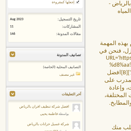
إجعلها كمقروءة
الرياض -
مياه
تاريخ التسجيل
Aug 2023
المشاركات
11
مقالات المدونة
146
 بهذه المهمة
زل، فنحن في
تصانيف المدونة
[URL='ht
%d8%aa
التصانيف المحلية (الخاصة)
%d8%a8%d8%a7%d9%84%d8%b1%d9%8a%d8%a7%d8%b6/'][B]افضل
غير مصنف
م العمالة المدرب على
 وإعادة
 المختلفة،
آخر التعليقات
لمطابخ.
افضل شركة تنظيف افران بالرياض
فاطمة يحيى
بواسطة
شركة غسيل خزانات بالرياض
طلب منك