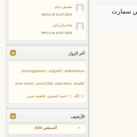
تفصيل خيام
س سمارت
12:10 AM
15-07-2024
هناجرالرياض
11:36 PM
10-07-2024
آخر الزوار
,
cleaningpioneers
,
amgad37
,
abdelrahman
,
Yaser Samer
,
yaser12366
,
Jacky News
,
dyaa60
|| كآف ||
,
احمد الحمدي
,
فاطمة يحيى
الأرشيف
<
أغسطس 2026