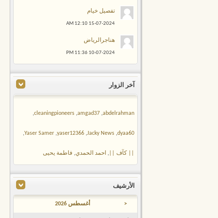
تفصيل خيام
12:10 AM
15-07-2024
هناجرالرياض
11:36 PM
10-07-2024
آخر الزوار
,
cleaningpioneers
,
amgad37
,
abdelrahman
,
Yaser Samer
,
yaser12366
,
Jacky News
,
dyaa60
|| كآف ||
,
احمد الحمدي
,
فاطمة يحيى
الأرشيف
<
أغسطس 2026