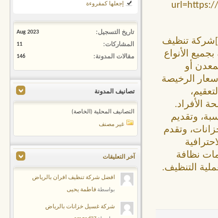
[b][url=ht
إجعلها كمقروءة
تاريخ التسجيل
Aug 2023
d8%a8%d8%a7%d9%84%d8%a8%d8%a7%d8%ad%d8/]شركة تنظيف
المشاركات
11
ائية بجميع الأنواع
مقالات المدونة
146
معدن أو
أسعار الرخيصة
تعقيم،
تصانيف المدونة
ة الأفراد.
التصانيف المحلية (الخاصة)
سبة، وتقديم
غير مصنف
زانات، وتقدم
احترافية
مات نظافة
آخر التعليقات
ملية التنظيف.
افضل شركة تنظيف افران بالرياض
فاطمة يحيى
بواسطة
شركة غسيل خزانات بالرياض