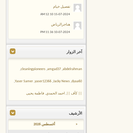
تفصيل خيام
12:10 AM
15-07-2024
هناجرالرياض
11:36 PM
10-07-2024
آخر الزوار
,
cleaningpioneers
,
amgad37
,
abdelrahman
,
Yaser Samer
,
yaser12366
,
Jacky News
,
dyaa60
|| كآف ||
,
احمد الحمدي
,
فاطمة يحيى
الأرشيف
<
أغسطس 2026