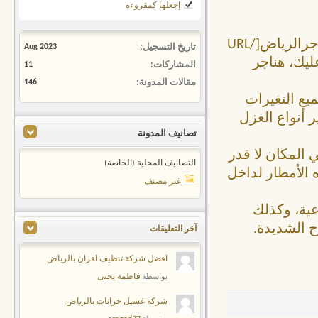
إجعلها كمقروءة
alsaif.com/%D9%87%D9%86%D8%A7%D8%AC%D8%B1/"]هناجرالرياض[/URL]
تاريخ التسجيل
Aug 2023
عليك، هناجر
المشاركات
11
مقالات المدونة
146
يع التغيرات
ر أنواع العزل
تصانيف المدونة
 المكان لا قدر
التصانيف المحلية (الخاصة)
 الأمطار لداخل
غير مصنف
عية، وكذلك
ح الشديدة.
آخر التعليقات
افضل شركة تنظيف افران بالرياض
فاطمة يحيى
بواسطة
شركة غسيل خزانات بالرياض