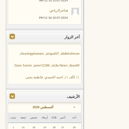
12:10 AM
15-07-2024
هناجرالرياض
11:36 PM
10-07-2024
آخر الزوار
,
cleaningpioneers
,
amgad37
,
abdelrahman
,
Yaser Samer
,
yaser12366
,
Jacky News
,
dyaa60
|| كآف ||
,
احمد الحمدي
,
فاطمة يحيى
الأرشيف
<
أغسطس 2026
أحد
أثنين
ثلاثاء
أربعاء
خميس
جمعة
سبت
1
31
30
29
28
27
26