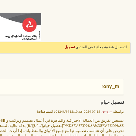
لتسجيل عضوية مجانية في المنتدى
تسجيل
rony_m
تفصيل خيام
بواسطة
rony_m
, 15-07-2024 عند 12:10 AM (60124 المشاهدات)
ن
%D8%AE%D9%8A%D8%A7%D9%85/"]تفصيل خيام[/URL][/B] بدقة عالية، لتشعر بأنك تجلس في تحفة ذات طابع عربي أصيل، متخصصون في تفصيل كافة أنواع الخيام.
نحرص على أن تتناسب تصميماتها مع جميع الأذواق والمتطلبات، إذا أردت الحصو