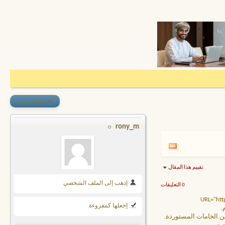
+
إنشاء مدونة
rony_m
تقييم هذا المقال
إذهب إلى الملف الشخصي
0 التعليقات
B][URL="https-
إجعلها كمقروءة
من الخامات المستوردة.