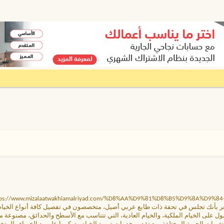
ستعين بفريق من العمالة الاحترافية والماهرة في أعمال تصميم وتركيب و[://www.mizalaatwakhiamalriyad.com/%D8%AA%D9%81%D8%B5%D9%8A%D9%84
ل على الخيام الملكية، والخيام العادية، التي تتناسب مع الأسطح والحدائق، مصنوعة 