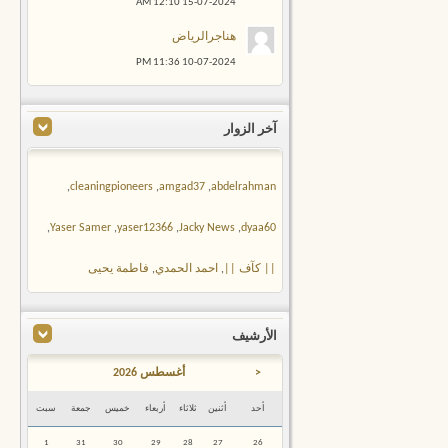
12:10 AM
15-07-2024
هناجرالرياض
11:36 PM
10-07-2024
آخر الزوار
,
cleaningpioneers
,
amgad37
,
abdelrahman
,
Yaser Samer
,
yaser12366
,
Jacky News
,
dyaa60
|| كآف ||
,
احمد الحمدي
,
فاطمة يحيى
الأرشيف
<
أغسطس 2026
أحد
أثنين
ثلاثاء
أربعاء
خميس
جمعة
سبت
1
31
30
29
28
27
26