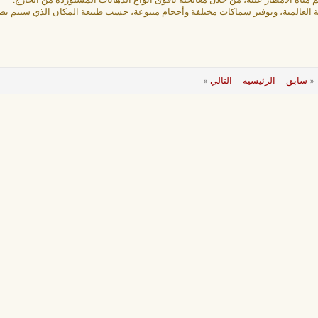
م مياه الأمطار عليه، من خلال معالجته بأقوى أنواع الدهانات المستوردة من الخارج.
ية العالمية، وتوفير سماكات مختلفة وأحجام متنوعة، حسب طبيعة المكان الذي سيتم تص
«
سابق
الرئيسية
التالي
»