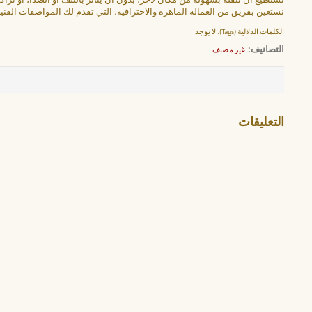
تستطيع أن تنقله بسهولة من مكان لآخر، بدون أن يتأثر بالتلف أو الصدأ، أو تراك
نستعين بفريق من العمالة الماهرة والاحترافية، التي تقدم لك المواصفات الفن
الكلمات الدلالية (Tags):
لا يوجد
التصانيف
‏
غير مصنف
التعليقات