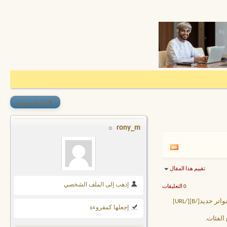
+
إنشاء مدونة
rony_m
تقييم هذا المقال
إذهب إلى الملف الشخصي
0 التعليقات
[/B]مؤسستنا متخصصة في تركيب [URL="https://www.algzerariyadh.com/%D8%B3%D9%88%D8%A7%D8%AA%D8%B1-%D8%AD%D8%AF%D9%8A%D8%AF/"][B]سواتر حديد[/B][/URL]
إجعلها كمقروءة
الفئات.