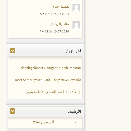
تفصيل خيام
12:10 AM
15-07-2024
هناجرالرياض
11:36 PM
10-07-2024
آخر الزوار
,
cleaningpioneers
,
amgad37
,
abdelrahman
,
Yaser Samer
,
yaser12366
,
Jacky News
,
dyaa60
|| كآف ||
,
احمد الحمدي
,
فاطمة يحيى
الأرشيف
<
أغسطس 2026