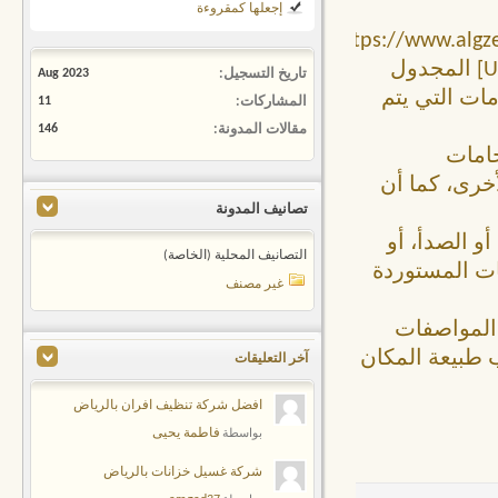
إجعلها كمقروءة
[URL="https://www.a
%D8%AD%D8%AF%D9%8A%D8%AF/"][B]سواتر حديد[/B][/URL] المجدول
تاريخ التسجيل
Aug 2023
مات التي يتم
المشاركات
11
مقالات المدونة
146
خامات
لأخرى، كما أن
تصانيف المدونة
و الصدأ، أو
التصانيف المحلية (الخاصة)
نات المستوردة
غير مصنف
 المواصفات
 طبيعة المكان
آخر التعليقات
افضل شركة تنظيف افران بالرياض
فاطمة يحيى
بواسطة
شركة غسيل خزانات بالرياض