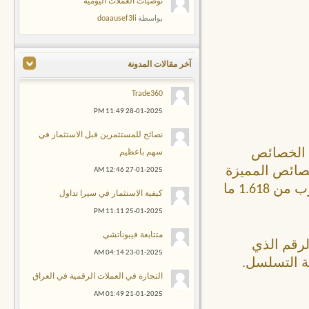
توصيات العملات اليومية
doaausef3li
بواسطة
آخر مقالات المدونة
Trade360
11:49 PM
28-01-2025
نصائح للمستثمرين قبل الاستثمار في
ن الخصائص
سهم باعظيم
خصائص المميزة
12:46 AM
27-01-2025
الموجودة في متتالية فيبوناتشي هو أن كل رقم يوجد به ما يقرب من 1.618 ما
كيفية الاستثمار في سيرا تداول
11:11 PM
25-01-2025
متتابعة فيبوناتشي
سة هو أكبر ما يقرب من 1.618 من الرقم الذي
04:14 AM
23-01-2025
التجارة في العملات الرقمية في العراق
01:49 AM
21-01-2025