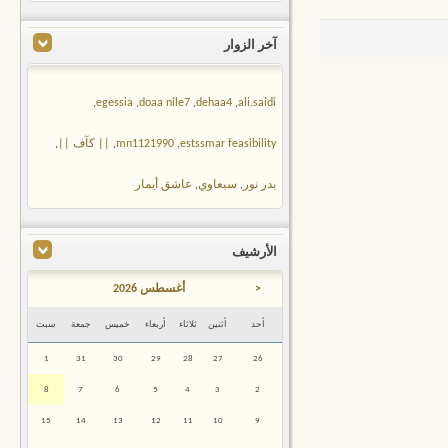
آخر الزوار
,
egessia
,
doaa nile7
,
dehaa4
,
ali.saidi
estssmar feasibility
,
mn1121990
,
|| كآف ||
,
بدر نور
,
سبعاوي
,
عاشق أيمار
الأرشيف
<
أغسطس 2026
أحد
أثنين
ثلاثاء
أربعاء
خميس
جمعة
سبت
1
31
30
29
28
27
26
8
7
6
5
4
3
2
15
14
13
12
11
10
9