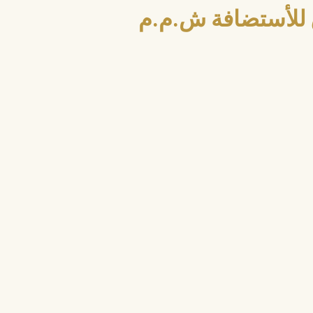
للأستضافة ش.م.م