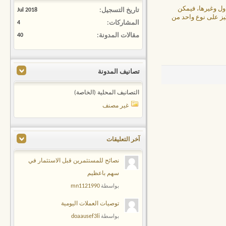
ول وغيرها، فيمكن
تاريخ التسجيل
Jul 2018
يز على نوع واحد من
المشاركات
4
مقالات المدونة
40
تصانيف المدونة
التصانيف المحلية (الخاصة)
غير مصنف
آخر التعليقات
نصائح للمستثمرين قبل الاستثمار في
سهم باعظيم
mn1121990
بواسطة
توصيات العملات اليومية
doaausef3li
بواسطة