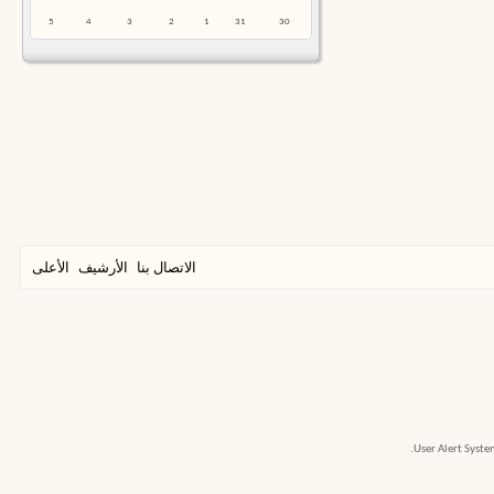
5
4
3
2
1
31
30
الاتصال بنا
الأرشيف
الأعلى
User Alert Syst