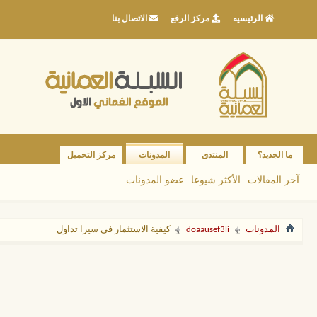
الرئيسيه
مركز الرفع
الاتصال بنا
ما الجديد؟
المنتدى
المدونات
مركز التحميل
آخر المقالات
الأكثر شيوعا
عضو المدونات
المدونات
doaausef3li
كيفية الاستثمار في سيرا تداول