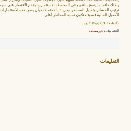
[URL=https://aswaqdaily.com/سهم-سيرا-مجموعة-سيرا-القابضة/]سيرا[/URL]
ولذلك دائما ما ينصح بالتنويع في المحفظة الاستثمارية وعدم الاقتصار على سه
ترتيب الخسائر وتقليل المخاطر مع زيادة الاحتمالات بأن بعض هذه الاستثمار
الأصول المالية فسوف تكون نسبة المخاطر أعلى.
الكلمات الدلالية (Tags):
لا يوجد
التصانيف
‏
غير مصنف
التعليقات