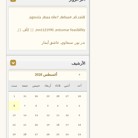
,
egessia
,
doaa nile7
,
dehaa4
,
ali.saidi
estssmar feasibility
,
mn1121990
,
|| كآف ||
,
بدر نور
,
سبعاوي
,
عاشق أيمار
الأرشيف
<
أغسطس 2026
أحد
أثنين
ثلاثاء
أربعاء
خميس
جمعة
سبت
1
31
30
29
28
27
26
8
7
6
5
4
3
2
15
14
13
12
11
10
9
22
21
20
19
18
17
16
29
28
27
26
25
24
23